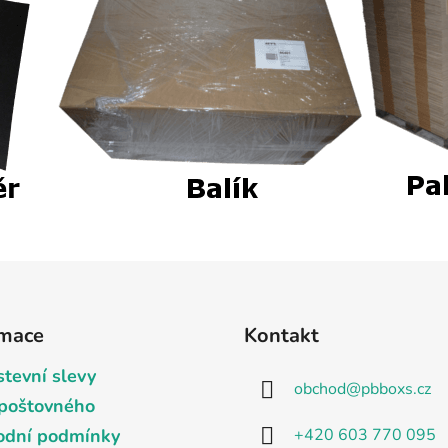
rmace
Kontakt
tevní slevy
obchod
@
pbboxs.cz
poštovného
+420 603 770 095
dní podmínky