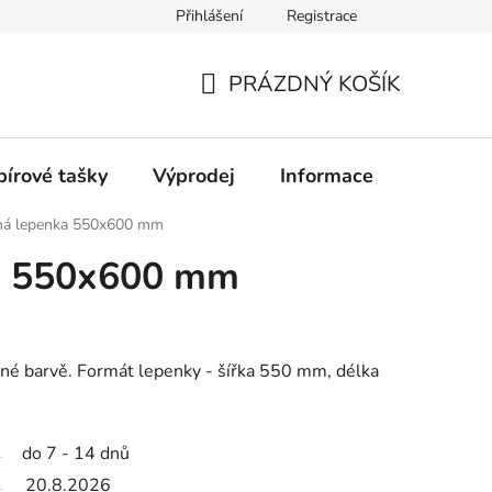
Přihlášení
Registrace
PRÁZDNÝ KOŠÍK
NÁKUPNÍ
KOŠÍK
pírové tašky
Výprodej
Informace
Kontakt
ná lepenka 550x600 mm
a 550x600 mm
erné barvě. Formát lepenky - šířka 550 mm, délka
do 7 - 14 dnů
20.8.2026