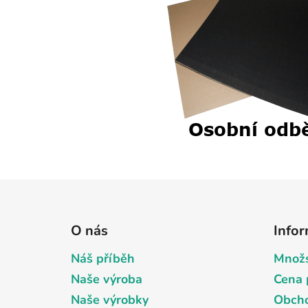
Z
á
O nás
Info
p
a
Náš příběh
Množs
t
Naše výroba
Cena 
í
Naše výrobky
Obcho