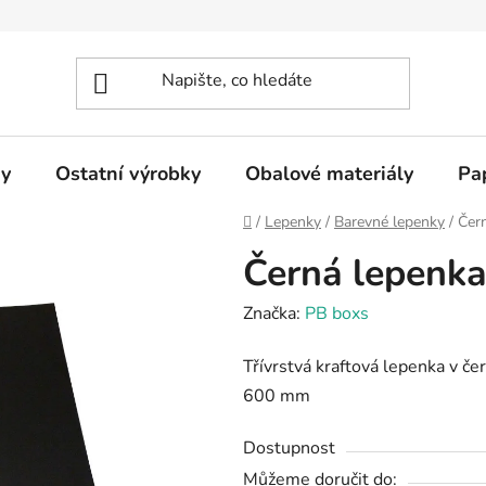
y
Ostatní výrobky
Obalové materiály
Pa
Domů
/
Lepenky
/
Barevné lepenky
/
Čer
Černá lepenk
Značka:
PB boxs
Třívrstvá kraftová lepenka v č
600 mm
Dostupnost
Můžeme doručit do: