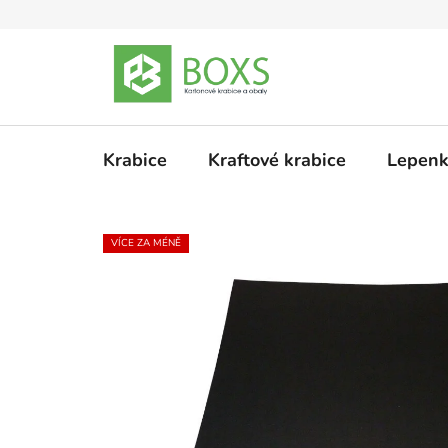
Přejít
na
obsah
Krabice
Kraftové krabice
Lepenk
VÍCE ZA MÉNĚ