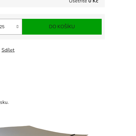
Ušetříte
0 Kč
DO KOŠÍKU
Sdílet
sku.