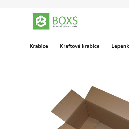
Přejít
na
obsah
Krabice
Kraftové krabice
Lepenk