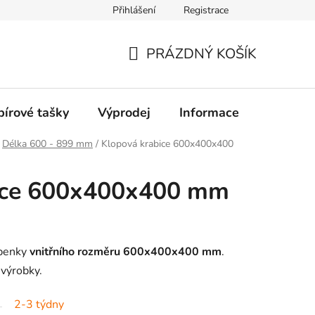
Přihlášení
Registrace
PRÁZDNÝ KOŠÍK
NÁKUPNÍ
KOŠÍK
pírové tašky
Výprodej
Informace
Kontakt
Délka 600 - 899 mm
/
Klopová krabice 600x400x400
ice 600x400x400 mm
epenky
vnitřního rozměru 600x400x400 mm
.
 výrobky.
2-3 týdny