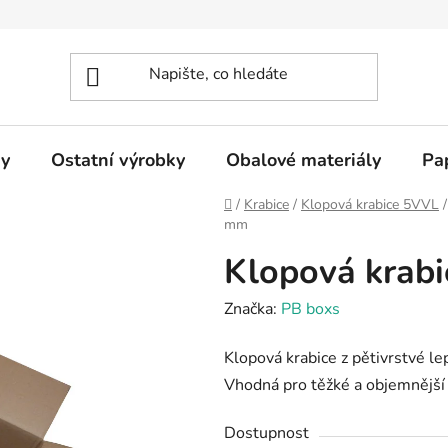
y
Ostatní výrobky
Obalové materiály
Pa
Domů
/
Krabice
/
Klopová krabice 5VVL
/
mm
Klopová krab
Značka:
PB boxs
Klopová krabice z pětivrstvé l
Vhodná pro těžké a objemnější
Dostupnost