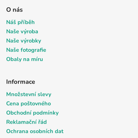
á
O nás
p
a
Náš příběh
t
Naše výroba
í
Naše výrobky
Naše fotografie
Obaly na míru
Informace
Množstevní slevy
Cena poštovného
Obchodní podmínky
Reklamační řád
Ochrana osobních dat