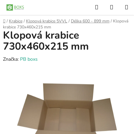
Přejít
Hledat
NÁKUP
na
KOŠÍK
obsah
Domů
/
Krabice
/
Klopová krabice 5VVL
/
Délka 600 - 899 mm
/
Klopová
krabice 730x460x215 mm
Klopová krabice
730x460x215 mm
Značka:
PB boxs