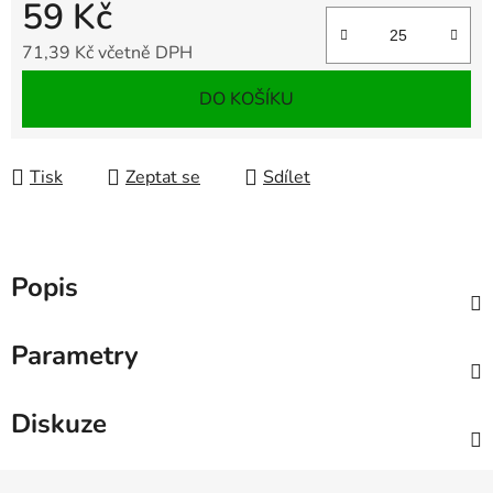
59 Kč
71,39 Kč včetně DPH
Měrná cena:
DO KOŠÍKU
Tisk
Zeptat se
Sdílet
Popis
Parametry
Diskuze
Z