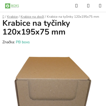
Přejít
Hledat
NÁKUP
na
KOŠÍK
obsah
Domů
/
Krabice
/
Krabice na zboží
/
Krabice na tyčinky 120x195x75 mm
Krabice na tyčinky
120x195x75 mm
Značka:
PB boxs