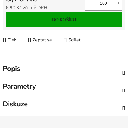
6,90 Kč včetně DPH
Měrná cena:
DO KOŠÍKU
Tisk
Zeptat se
Sdílet
Popis
Parametry
Diskuze
Z
á