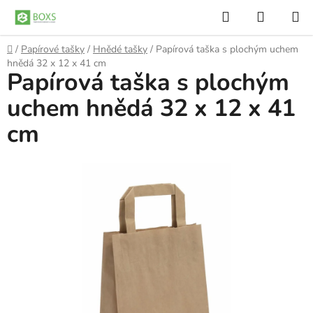
Přejít
Hledat
NÁKUP
na
KOŠÍK
obsah
Domů
/
Papírové tašky
/
Hnědé tašky
/
Papírová taška s plochým uchem
hnědá 32 x 12 x 41 cm
Papírová taška s plochým
uchem hnědá 32 x 12 x 41
cm