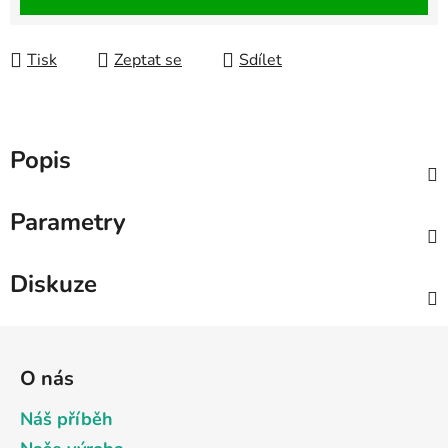
Tisk
Zeptat se
Sdílet
Popis
Parametry
Diskuze
Z
á
O nás
p
a
Náš příběh
t