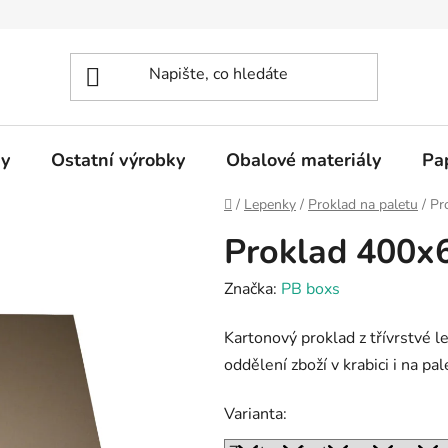
y
Ostatní výrobky
Obalové materiály
Pa
Domů
/
Lepenky
/
Proklad na paletu
/
Pr
Proklad 400
Značka:
PB boxs
Kartonový proklad z třívrstvé 
oddělení zboží v krabici i na pal
Varianta: