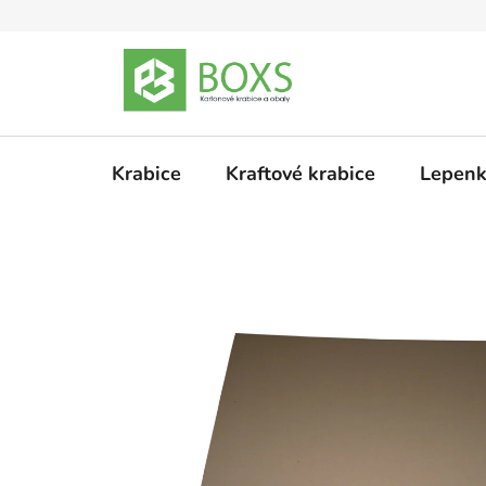
Přejít
na
obsah
Krabice
Kraftové krabice
Lepenk