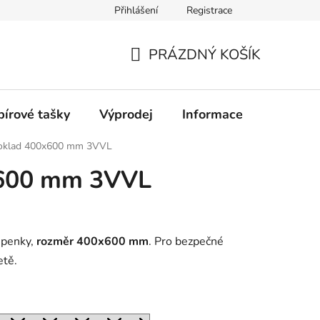
Přihlášení
Registrace
PRÁZDNÝ KOŠÍK
NÁKUPNÍ
KOŠÍK
pírové tašky
Výprodej
Informace
Kontakt
oklad 400x600 mm 3VVL
x600 mm 3VVL
lepenky,
rozměr 400x600 mm
. Pro bezpečné
etě.