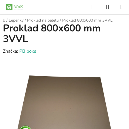
Přejít
Hledat
NÁKUP
na
KOŠÍK
obsah
Domů
/
Lepenky
/
Proklad na paletu
/
Proklad 800x600 mm 3VVL
Proklad 800x600 mm
3VVL
Značka:
PB boxs