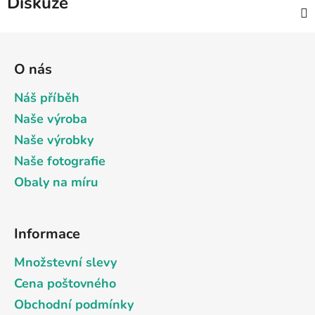
Diskuze
Z
á
O nás
p
a
Náš příběh
t
Naše výroba
í
Naše výrobky
Naše fotografie
Obaly na míru
Informace
Množstevní slevy
Cena poštovného
Obchodní podmínky