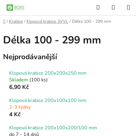
Přejít
Hledat
NÁKUP
na
KOŠÍK
obsah
Domů
/
Krabice
/
Klopová krabice 3VVL
/
Délka 100 - 299 mm
Délka 100 - 299 mm
Nejprodávanější
Klopová krabice 200x200x150 mm
Skladem
(100 ks)
6,90 Kč
Klopová krabice 200x100x100 mm
2-3 týdny
4 Kč
Klopová krabice 200x100x200/100 mm
do 7 - 14 dnů