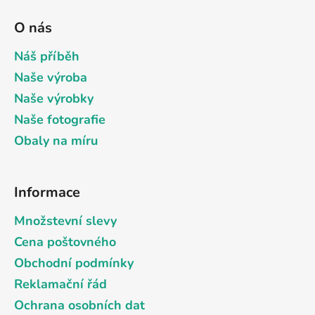
á
á
d
O nás
p
a
a
Náš příběh
c
t
í
Naše výroba
p
í
Naše výrobky
r
v
Naše fotografie
k
Obaly na míru
y
v
ý
Informace
p
i
Množstevní slevy
s
Cena poštovného
u
Obchodní podmínky
Reklamační řád
Ochrana osobních dat