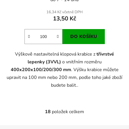
16,34 Kč včetně DPH
13,50 Kč
DO KOŠÍKU
Výškově nastavitelná klopová krabice z
třívrstvé
lepenky (3VVL)
o vnitřním rozměru
400x200x100/200/300 mm
. Výšku krabice můžete
upravit na 100 mm nebo 200 mm, podle toho jaké zboží
budete balit..
18
položek celkem
O
v
l
Z