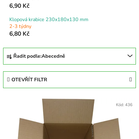
6,90 Kč
Klopová krabice 230x180x130 mm
2-3 týdny
6,80 Kč
Ř
Řadit podle:
Abecedně
a
z
e
OTEVŘÍT FILTR
n
í
V
p
ý
Kód:
436
r
p
o
i
d
s
u
p