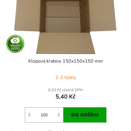
k
r
t
o
ů
d
u
k
t
ů
Klopová krabice 150x150x150 mm
2-3 týdny
6,53 Kč včetně DPH
5,40 Kč
DO KOŠÍKU