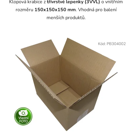
Klopová krabice z
třívrstvé lepenky (3VVL)
o vnitřním
rozměru
150x150x150 mm
. Vhodná pro balení
menších produktů.
Kód:
PB304002