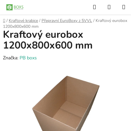
Přejít
Hledat
NÁKUP
na
KOŠÍK
obsah
Domů
/
Kraftové krabice
/
Přepravní EuroBoxy z 5VVL
/
Kraftový eurobox
1200x800x600 mm
Kraftový eurobox
1200x800x600 mm
Značka:
PB boxs