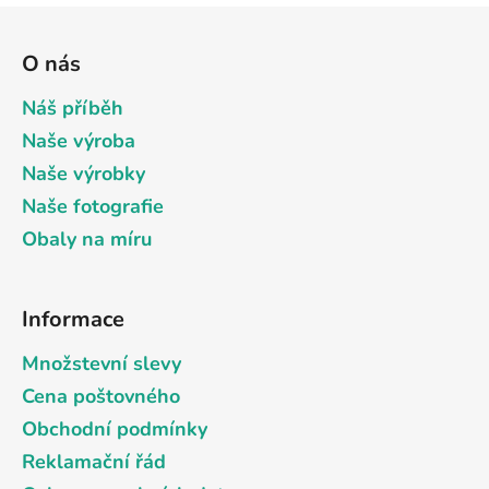
Z
á
O nás
p
a
Náš příběh
t
Naše výroba
í
Naše výrobky
Naše fotografie
Obaly na míru
Informace
Množstevní slevy
Cena poštovného
Obchodní podmínky
Reklamační řád