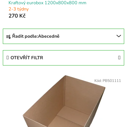
Kraftový eurobox 1200x800x800 mm
2-3 týdny
270 Kč
Ř
Řadit podle:
Abecedně
a
z
e
OTEVŘÍT FILTR
n
í
V
p
ý
Kód:
PB501111
r
p
o
i
d
s
u
p
k
r
t
o