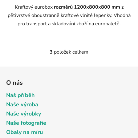
Kraftový eurobox
rozměrů 1200x800x800 mm
z
pětivrstvé oboustranně kraftové vlnité lepenky. Vhodná
pro transport a skladování zboží na europaletě.
3
položek celkem
O
v
l
Z
á
á
d
O nás
p
a
a
Náš příběh
c
t
í
Naše výroba
p
í
Naše výrobky
r
v
Naše fotografie
k
Obaly na míru
y