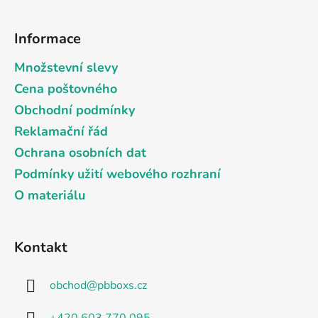
v
ý
Informace
p
i
Množstevní slevy
s
Cena poštovného
u
Obchodní podmínky
Reklamační řád
Ochrana osobních dat
Podmínky užití webového rozhraní
O materiálu
Kontakt
obchod
@
pbboxs.cz
+420 603 770 095