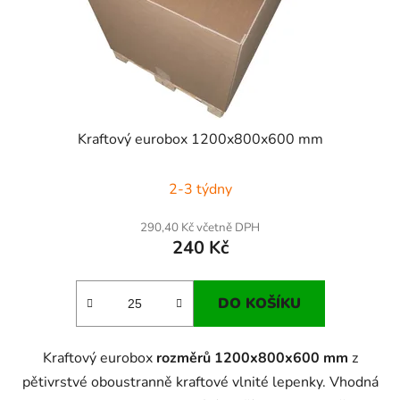
ů
d
u
k
t
ů
Kraftový eurobox 1200x800x600 mm
2-3 týdny
290,40 Kč včetně DPH
240 Kč
DO KOŠÍKU
Kraftový eurobox
rozměrů 1200x800x600 mm
z
pětivrstvé oboustranně kraftové vlnité lepenky. Vhodná