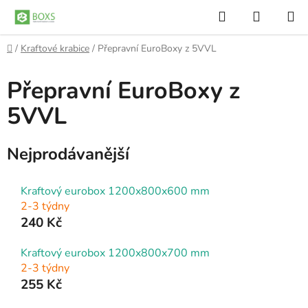
Přejít
Hledat
NÁKUP
na
KOŠÍK
obsah
Domů
/
Kraftové krabice
/
Přepravní EuroBoxy z 5VVL
Přepravní EuroBoxy z
5VVL
Nejprodávanější
Kraftový eurobox 1200x800x600 mm
2-3 týdny
240 Kč
Kraftový eurobox 1200x800x700 mm
2-3 týdny
255 Kč