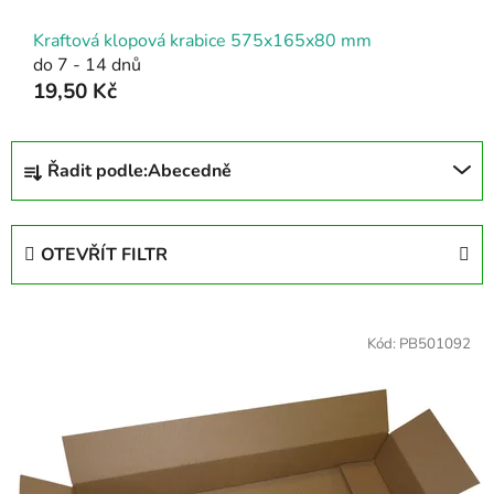
Kraftová klopová krabice 575x165x80 mm
do 7 - 14 dnů
19,50 Kč
Ř
Řadit podle:
Abecedně
a
z
e
OTEVŘÍT FILTR
n
í
V
p
ý
Kód:
PB501092
r
p
o
i
d
s
u
p
k
r