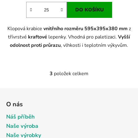
DO KOŠÍKU
Klopová krabice
vnitřního rozměru 595x395x380 mm
z
třívrstvé
kraftové
lepenky. Vhodná pro paletizaci.
Vyšší
odolnost proti průrazu
, vlhkosti i teplotním výkyvům.
3
položek celkem
O
v
l
Z
á
á
d
O nás
p
a
a
Náš příběh
c
t
í
Naše výroba
p
í
Naše výrobky
r