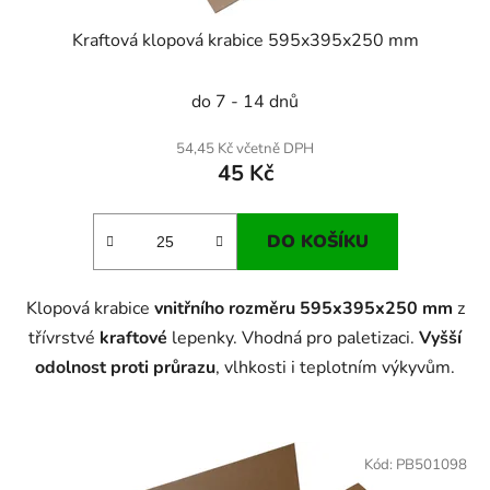
Kraftová klopová krabice 595x395x250 mm
do 7 - 14 dnů
54,45 Kč včetně DPH
45 Kč
DO KOŠÍKU
Klopová krabice
vnitřního rozměru 595x395x250 mm
z
třívrstvé
kraftové
lepenky. Vhodná pro paletizaci.
Vyšší
odolnost proti průrazu
, vlhkosti i teplotním výkyvům.
Kód:
PB501098