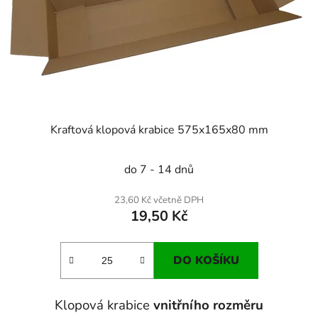
t
o
ů
d
u
k
t
ů
Kraftová klopová krabice 575x165x80 mm
do 7 - 14 dnů
23,60 Kč včetně DPH
19,50 Kč
DO KOŠÍKU
Klopová krabice
vnitřního rozměru