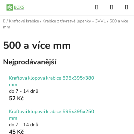
Přejít
Hledat
NÁKUP
na
KOŠÍK
obsah
Domů
/
Kraftové krabice
/
Krabice z třívrstvé lepenky - 3VVL
/
500 a více
mm
500 a více mm
Nejprodávanější
Kraftová klopová krabice 595x395x380
mm
do 7 - 14 dnů
52 Kč
Kraftová klopová krabice 595x395x250
mm
do 7 - 14 dnů
45 Kč