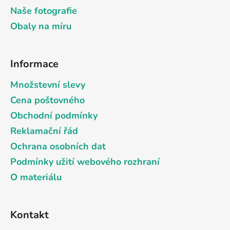
v
Naše fotografie
k
Obaly na míru
y
v
ý
Informace
p
i
Množstevní slevy
s
Cena poštovného
u
Obchodní podmínky
Reklamační řád
Ochrana osobních dat
Podmínky užití webového rozhraní
O materiálu
Kontakt