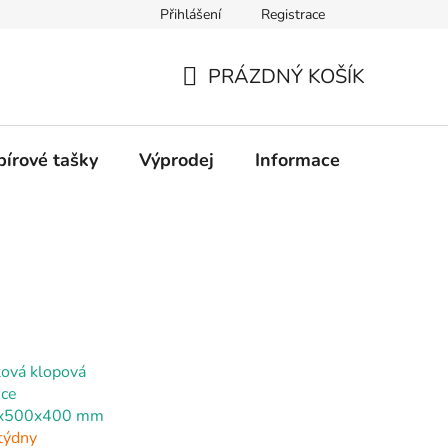
Přihlášení
Registrace
PRÁZDNÝ KOŠÍK
NÁKUPNÍ
KOŠÍK
pírové tašky
Výprodej
Informace
Kontakt
tová klopová
ice
x500x400 mm
týdny