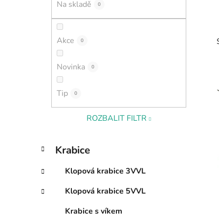
Na skladě
0
p
a
n
Akce
0
e
l
Novinka
0
Tip
0
i
ROZBALIT FILTR
K
Přeskočit
Krabice
a
kategorie
t
Klopová krabice 3VVL
e
g
Klopová krabice 5VVL
o
r
Krabice s víkem
i