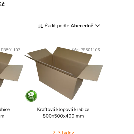
Kč
Ř
Řadit podle:
Abecedně
a
z
e
:
PB501107
Kód:
PB501106
n
í
p
r
o
d
u
k
abice
Kraftová klopová krabice
t
mm
800x500x400 mm
ů
2-3 týdny