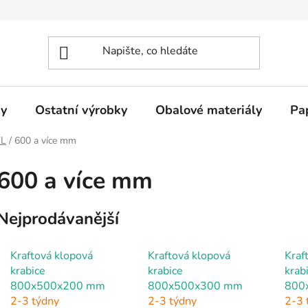
y
Ostatní výrobky
Obalové materiály
Pa
VL
/
600 a více mm
600 a více mm
Nejprodávanější
Kraftová klopová
Kraftová klopová
Kraf
krabice
krabice
krab
800x500x200 mm
800x500x300 mm
800
2-3 týdny
2-3 týdny
2-3 