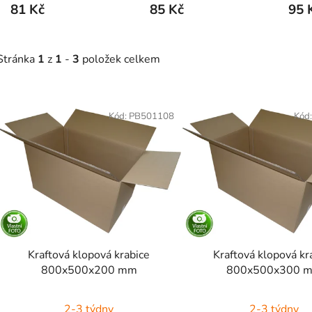
81 Kč
85 Kč
95 
Stránka
1
z
1
-
3
položek celkem
V
ý
Kód:
PB501108
Kód
p
s
p
r
o
d
Kraftová klopová krabice
Kraftová klopová kr
u
800x500x200 mm
800x500x300 
k
t
2-3 týdny
2-3 týdny