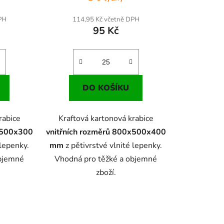
PH
114,95 Kč včetně DPH
95 Kč
DO KOŠÍKU
rabice
Kraftová kartonová krabice
x500x300
vnitřních rozměrů 800x500x400
 lepenky.
mm
z pětivrstvé vlnité lepenky.
objemné
Vhodná pro těžké a objemné
zboží.