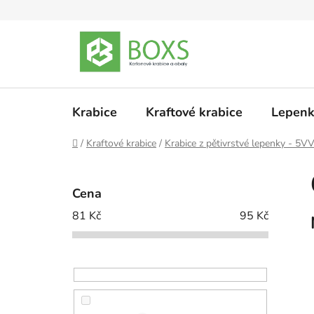
Přejít
na
obsah
Krabice
Kraftové krabice
Lepenk
Domů
/
Kraftové krabice
/
Krabice z pětivrstvé lepenky - 5V
P
o
Cena
s
81
Kč
95
Kč
t
r
a
n
n
í