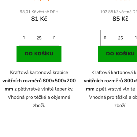
ů
98,01 Kč včetně DPH
102,85 Kč včetně D
81 Kč
85 Kč
DO KOŠÍKU
DO KOŠÍKU
Kraftová kartonová krabice
Kraftová kartonová k
vnitřních rozměrů 800x500x200
vnitřních rozměrů 800
mm
z pětivrstvé vlnité lepenky.
mm
z pětivrstvé vlnité
Vhodná pro těžké a objemné
Vhodná pro těžké a 
zboží.
zboží.
O
v